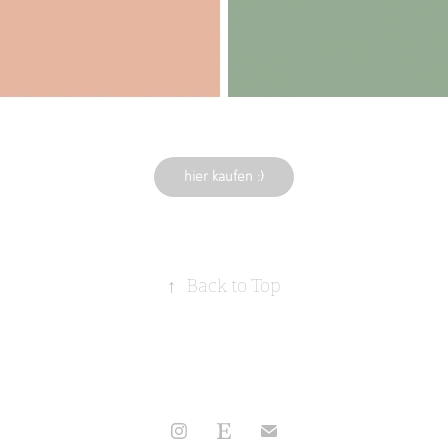
hier kaufen :)
↑
Back to Top