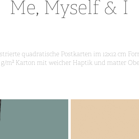
Me, Myself & I
ustrierte quadratische Postkarten im 12x12 cm Fo
0 g/m² Karton mit weicher Haptik und matter Obe