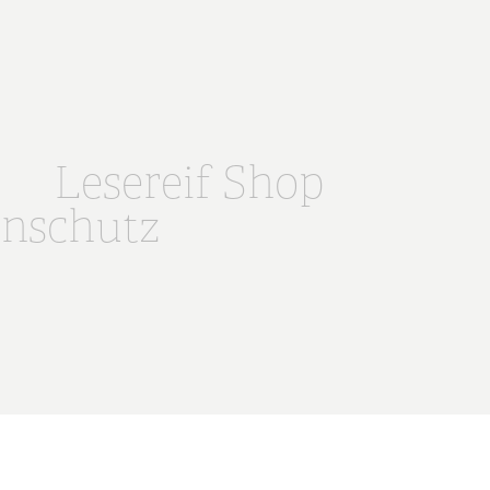
Lesereif Shop
nschutz