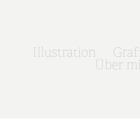
Illustration
Graf
Über m