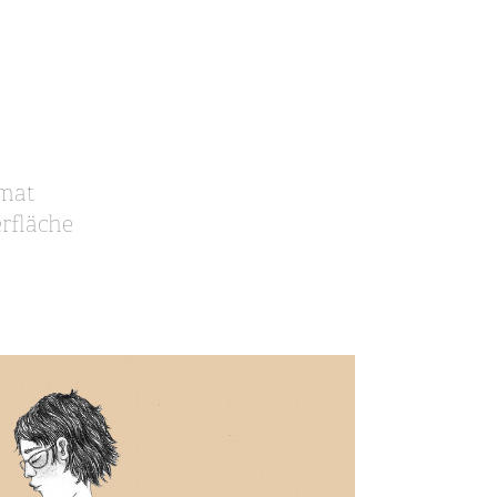
rmat
rfläche