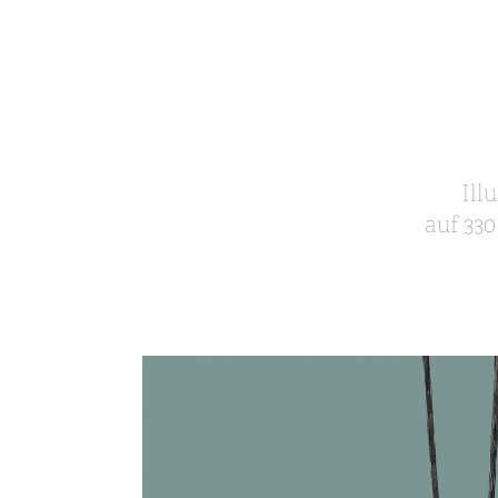
Ill
auf 33