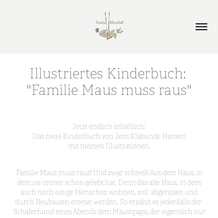
Illustriertes Kinderbuch: 
"Familie Maus muss raus"
Jetzt endlich erhältlich:
Das neue Kinderbuch von Jens Klabunde Hansen
mit meinen Illustrationen.
Familie Maus muss raus! Und zwar schnell! Aus dem Haus, in
dem sie immer schon gelebt hat. Denn das alte Haus, in dem
auch noch einige Menschen wohnen, soll abgerissen und
durch Neubauten ersetzt werden. So erzählt es jedenfalls der
Schäferhund eines Abends dem Mäusepapa, der eigentlich nur