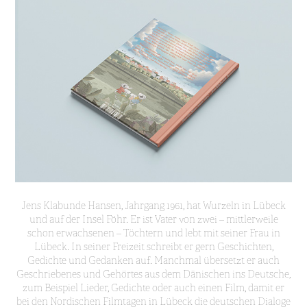
Jens Klabunde Hansen, Jahrgang 1961, hat Wurzeln in Lübeck
und auf der Insel Föhr. Er ist Vater von zwei – mittlerweile
schon erwachsenen – Töchtern und lebt mit seiner Frau in
Lübeck. In seiner Freizeit schreibt er gern Geschichten,
Gedichte und Gedanken auf. Manchmal übersetzt er auch
Geschriebenes und Gehörtes aus dem Dänischen ins Deutsche,
zum Beispiel Lieder, Gedichte oder auch einen Film, damit er
bei den Nordischen Filmtagen in Lübeck die deutschen Dialoge