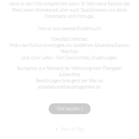
dann in den Film einsprechen kann. Er liebt seine Familie, das
Meer, seine Heimatstadt, aber auch Skandinavien (vor allem
Dänemark) und Portugal.
Dies ist sein zweites Kinderbuch.
Ebenfalls lieferbar:
Pedro die Fünfundvierzigste, ein modernes Alhambra-Katzen-
Märchen
und: Eine Liebe – Vier Geschichten, Erzählungen.
Buchpreis: 15 € (Versand: 3€ / Abholung oder Übergabe:
kostenfrei)
Bestellungen bitte gern per Mail an
jensklabundehansen@posteo.de.
hier kaufen :)
↑
Back to Top