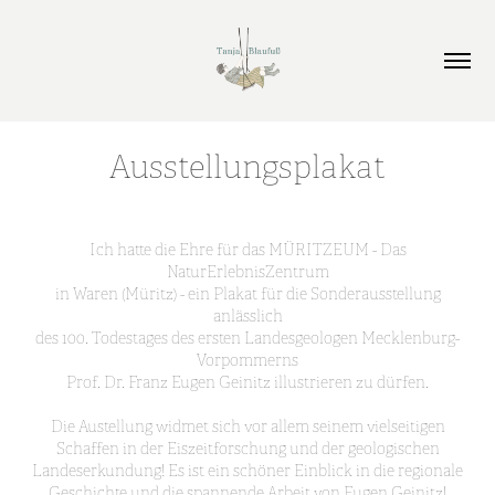
Ausstellungsplakat
Ich hatte die Ehre für das MÜRITZEUM - Das
NaturErlebnisZentrum
in Waren (Müritz) - ein Plakat für die Sonderausstellung
anlässlich
des 100. Todestages des ersten Landesgeologen Mecklenburg-
Vorpommerns
Prof. Dr. Franz Eugen Geinitz illustrieren zu dürfen.
Die Austellung widmet sich vor allem seinem vielseitigen
Schaffen in der Eiszeitforschung und der geologischen
Landeserkundung! Es ist ein schöner Einblick in die regionale
Geschichte und die spannende Arbeit von Eugen Geinitz!